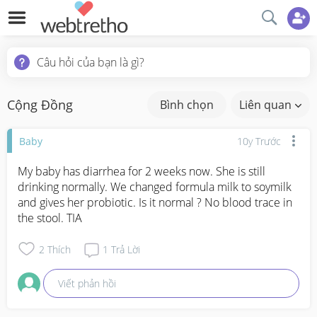
Câu hỏi của bạn là gì?
Cộng Đồng
Bình chọn
Liên quan
Baby
10y Trước
My baby has diarrhea for 2 weeks now. She is still 
drinking normally. We changed formula milk to soymilk 
and gives her probiotic. Is it normal ? No blood trace in 
the stool. TIA
2
Thích
1
Trả Lời
Viết phản hồi