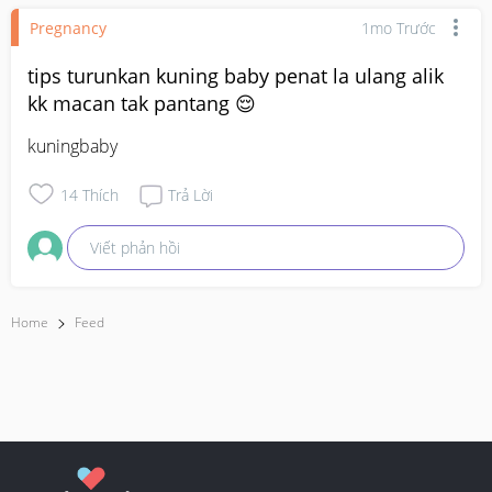
Pregnancy
1mo Trước
tips turunkan kuning baby penat la ulang alik
kk macan tak pantang 😌
kuningbaby
14
Thích
Trả Lời
Viết phản hồi
Home
Feed