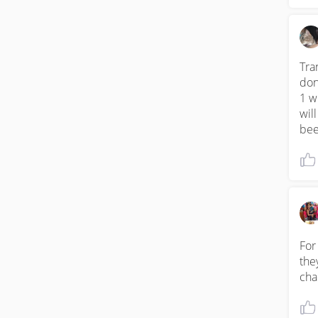
Tra
don
1 w
will
bee
For
the
cha