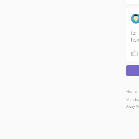
for
hom
Home
Months
Away W