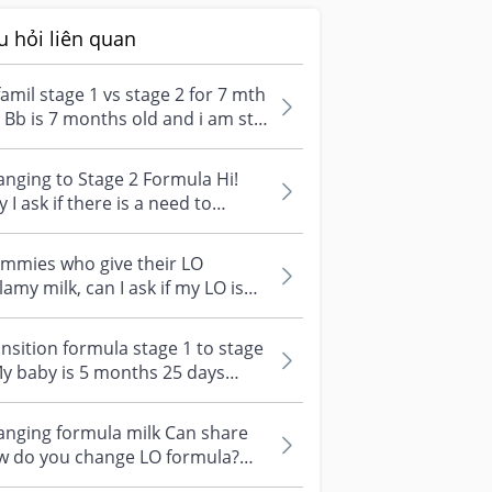
u hỏi liên quan
amil stage 1 vs stage 2 for 7 mth
 Bb is 7 months old and i am still
ng Enfamil pro A+ stag...
nging to Stage 2 Formula Hi!
 I ask if there is a need to
nsit my baby to Stage 2 formula
mmies who give their LO
lamy milk, can I ask if my LO is
ing to 7 months which formula
ul...
nsition formula stage 1 to stage
y baby is 5 months 25 days
ay. I am feeding NAN Optipro 1...
anging formula milk Can share
w do you change LO formula?
pose to be 1/4 of new then