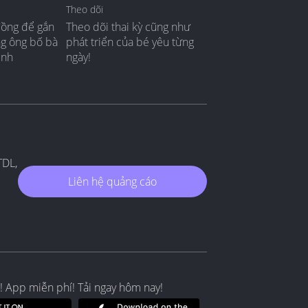
Theo dõi
đồng để gắn
Theo dõi thai kỳ cũng như
ng ông bố bà
phát triển của bé yêu từng
ình
ngày!
TDL,
Liên hệ quảng cáo
! App miễn phí! Tải ngay hôm nay!