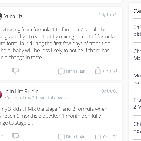
Câ
10y trước
Yuna Liz
Enf
nsitioning from formula 1 to formula 2 should be 
old
e gradually.  I read that by mixing in a bit of formula 
usi
ith formula 2 during the first few days of transition 
 help, baby will be less likely to notice if there has 
Cha
n a change in taste.
May
tra
1
Bình Luận
Chia Sẻ
w...
Mu
Bal
go
Jolin Lim RuiYin
10y trước
sho
Mother of my 3 beautiful angels
Tra
2 M
 my 3 kids.. I Mix the stage 1 and 2 formula when 
tod
y reach 6 months old.. After 1 month den fully 
nge to stage 2..
Ch
ho
1
Bình Luận
Chia Sẻ
Sup