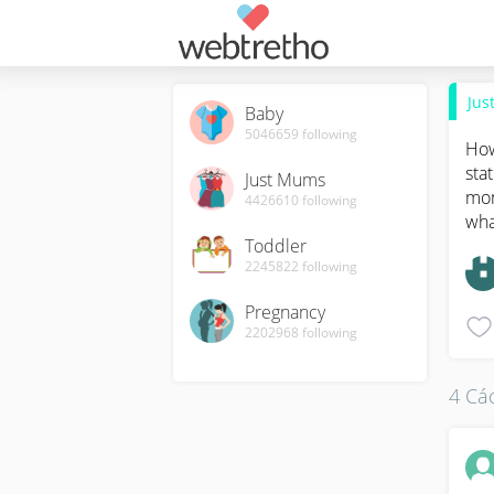
Jus
Baby
5046659
following
How
sta
Just Mums
mon
4426610
following
wha
Toddler
2245822
following
Pregnancy
2202968
following
4 Các