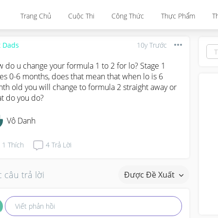
Trang Chủ
Cuộc Thi
Công Thức
Thực Phẩm
T
t Dads
10y Trước
 do u change your formula 1 to 2 for lo? Stage 1 
tes 0-6 months, does that mean that when lo is 6 
th old you will change to formula 2 straight away or 
t do you do?
Vô Danh
1
Thích
4
Trả Lời
 câu trả lời
Được Đề Xuất
Viết phản hồi