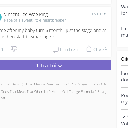
sub
Wat
for
Vincent Lee Wee Ping
10y trước
mo
Papa of 1 sweet little heartbreaker
tra
For
 me after my baby turn 6 month I just the stage one at 
mus
e then start buying stage 2
mo
to..
1
Bình Luận
Chia Sẻ
Câ
1 Trả Lời
loo
do
Just Dads
How Change Your Formula 1 2 Lo Stage 1 States 0 6
a m
ove
 Does That Mean That When Lo 6 Month Old Change Formula 2 Straight
Poo
hat
my 
“di
📌 
Vot