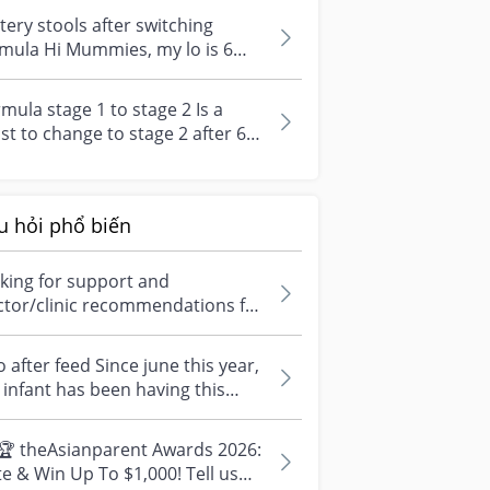
seq...
ery stools after switching
mula Hi Mummies, my lo is 6
nths+ and recently we have
nsit hi...
mula stage 1 to stage 2 Is a
t to change to stage 2 after 6
nths? Cos my bb doesn’t seems
.
u hỏi phổ biến
king for support and
ctor/clinic recommendations for
edical abortion i'm feeling really
r...
 after feed Since june this year,
infant has been having this
arrhoea” episode three times....
🏆 theAsianparent Awards 2026:
e & Win Up To $1,000! Tell us