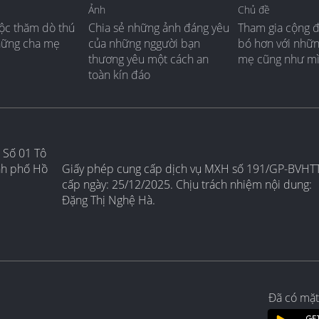
Ảnh
Chủ đề
ộc thăm dò thú
Chia sẻ những ảnh đáng yêu
Tham gia cộng 
hững cha mẹ
của những nggười bạn
bó hơn với nhữ
thương yêu một cách an
mẹ cũng như m
toàn kín đáo
 Số 01 Tô
nh phố Hồ
Giấy phép cung cấp dịch vụ MXH số 191/GP-BVHT
cấp ngày: 25/12/2025. Chịu trách nhiệm nội dung:
Đặng Thị Nghệ Hà.
Đã có mặt