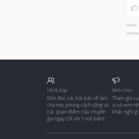
Home
Unfortu
Hỏi & Đáp
Bình chọn
Đón đọc các bài báo về làm
Tham gia cu
cha mẹ, phong cách sống và
vị và xem n
các quan điểm của chuyên
khác nghĩ gì
gia ngay chỉ với 1 nút bấm!