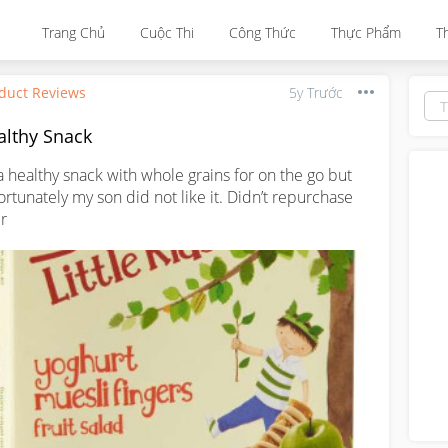
Trang Chủ
Cuộc Thi
Công Thức
Thực Phẩm
T
duct Reviews
5y Trước
althy Snack
s a healthy snack with whole grains for on the go but 
ortunately my son did not like it. Didn’t repurchase 
er