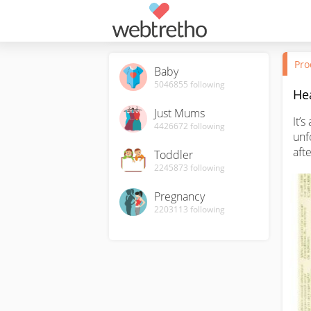
Pro
Baby
5046855
following
He
Just Mums
It’
4426672
following
unf
aft
Toddler
2245873
following
Pregnancy
2203113
following