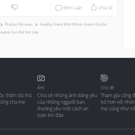
Bình Luận
Chia Sẻ
Product Reviews
Healthy Snack With Whole Grains Go But
nately Son Did Not Like
Ảnh
Chủ đề
ộc thăm dò thú
Chia sẻ những ảnh đáng yêu
Tham gia cộng 
hững cha mẹ
của những nggười bạn
bó hơn với nhữ
thương yêu một cách an
mẹ cũng như m
toàn kín đáo