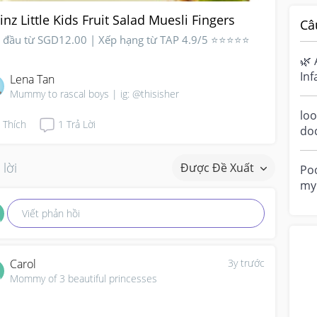
inz Little Kids Fruit Salad Muesli Fingers
Câ
t đầu từ SGD12.00 | Xếp hạng từ TAP 4.9/5 ⭐⭐⭐⭐⭐
🌿 
Inf
Lena Tan
Ha
Mummy to rascal boys | ig: @thisisher
sen
loo
Thích
1
Trả Lời
do
a m
ove
 lời
Được Đề Xuất
Poo
my 
“di
Viết phản hồi
Carol
3y trước
Mommy of 3 beautiful princesses