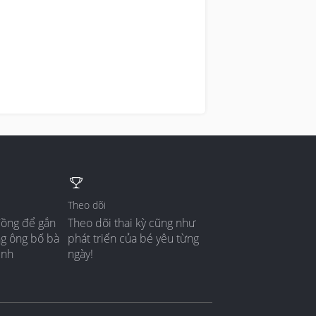
Theo dõi
đồng để gắn
Theo dõi thai kỳ cũng như
ng ông bố bà
phát triển của bé yêu từng
ình
ngày!