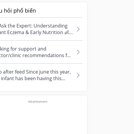
u hỏi phổ biến
Ask the Expert: Understanding
ant Eczema & Early Nutrition 👶
ve questions about eczema,
si...
king for support and
ctor/clinic recommendations for
edical abortion i'm feeling really
r...
 after feed Since june this year,
infant has been having this
arrhoea” episode three times....