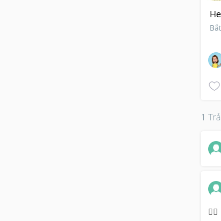
He
Bắ
1 Trả
👌🏽