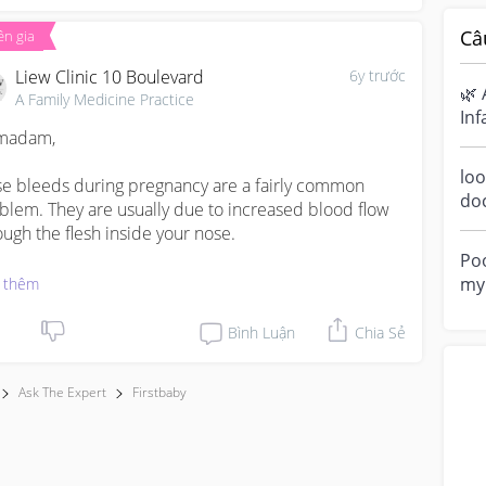
Câ
n gia
Liew Clinic 10 Boulevard
6y trước
🌿 
A Family Medicine Practice
Inf
madam,

Ha
sen
loo
e bleeds during pregnancy are a fairly common 
do
blem. They are usually due to increased blood flow 
a m
ough the flesh inside your nose.

ove
Poo
 increased blood flow is due to the great hormonal 
my 
 thêm
nges that are occurring in your body over the course 
“di
your pregnancy.

Bình Luận
Chia Sẻ
for your headaches, it may possibly be due to 
Ask The Expert
Firstbaby
reased blood flow to the head. However, there may 
other reasons for this like increased blood pressure, 
ch may happen during pregnancy as well. I would 
ourage you to get your blood pressure checked at a 