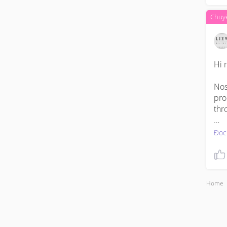
Chuyê
Hi 
Nos
pro
thr
The
Đọc
cha
of 
As 
Home
inc
be 
whi
enc