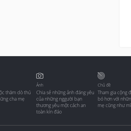
by clinic.

e this helps.

. Liew

isclaimer: all advice shared here is done within our 
acity as a Family Practice on an educational basis. 
 information shared here does not replace an actual 
sultation with a doctor in clinic.
Ảnh
Chủ đề
ộc thăm dò thú
Chia sẻ những ảnh đáng yêu
Tham gia cộng 
hững cha mẹ
của những nggười bạn
bó hơn với nhữ
thương yêu một cách an
mẹ cũng như m
toàn kín đáo