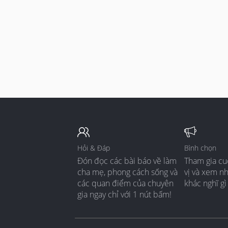
near
Hop
- Dr
**D
cap
The
con
Hỏi & Đáp
Bình chọn
Đón đọc các bài báo về làm
Tham gia cu
cha mẹ, phong cách sống và
vị và xem n
các quan điểm của chuyên
khác nghĩ gì
gia ngay chỉ với 1 nút bấm!