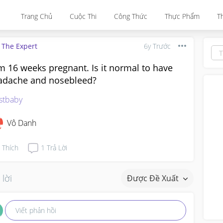
Trang Chủ
Cuộc Thi
Công Thức
Thực Phẩm
T
 The Expert
6y Trước
m 16 weeks pregnant. Is it normal to have
adache and nosebleed?
rstbaby
Vô Danh
Thích
1
Trả Lời
 lời
Được Đề Xuất
Viết phản hồi