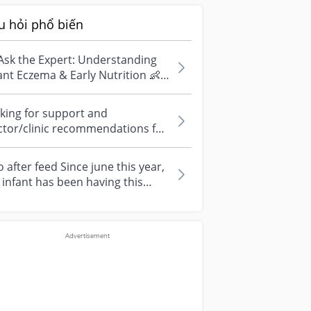
u hỏi phổ biến
Ask the Expert: Understanding
ant Eczema & Early Nutrition 👶
ve questions about eczema,
si...
king for support and
ctor/clinic recommendations for
edical abortion i'm feeling really
r...
 after feed Since june this year,
infant has been having this
arrhoea” episode three times....