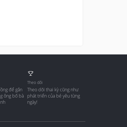
Theo dõi
đồng để gắn
Theo dõi thai kỳ cũng như
ng ông bố bà
phát triển của bé yêu từng
ình
ngày!