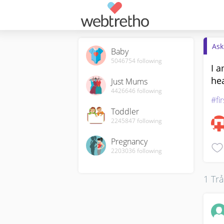
Ask
Baby
5046754
following
I a
he
Just Mums
4426646
following
#fi
Toddler
2245847
following
Pregnancy
2203036
following
1 Trả