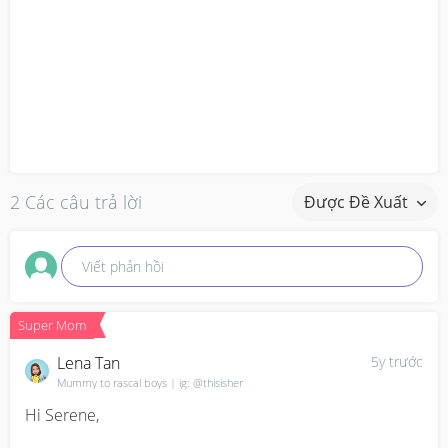
2 Các câu trả lời
Được Đề Xuất
Viết phản hồi
Super Mom
Lena Tan
5y trước
Mummy to rascal boys | ig: @thisisher
Hi Serene,
