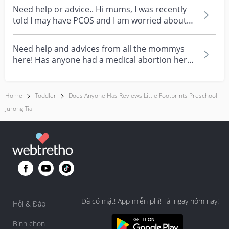
Need help or advice.. Hi mums, I was recently
told I may have PCOS and I am worried about
how it mig...
Need help and advices from all the mommys
here! Has anyone had a medical abortion here
in Singapore?...
Home
Toddler
Does Anyone Has Reviews Little Footprints Preschool
Jurong Tia
Đã có mặt! App miễn phí! Tải ngay hôm nay!
Hỏi & Đáp
Bình chọn