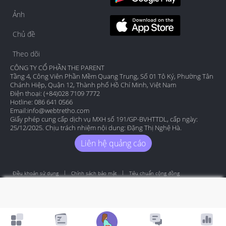
Ảnh
Chủ đề
Theo dõi
CÔNG TY CỔ PHẦN THE PARENT
Tầng 4, Công Viên Phần Mềm Quang Trung, Số 01 Tô Ký, Phường Tân
Chánh Hiệp, Quận 12, Thành phố Hồ Chí Minh, Việt Nam
Điện thoại: (+84)028 7109 7772
Hotline: 086 641 0566
Email:
info@webtretho.com
Giấy phép cung cấp dịch vụ MXH số 191/GP-BVHTTDL, cấp ngày:
25/12/2025. Chịu trách nhiệm nội dung: Đặng Thị Nghệ Hà.
Liên hệ quảng cáo
Điều khoản sử dụng
Chính sách bảo mật
Tiêu chuẩn cộng đồng
Copyright by Webtretho 2006.