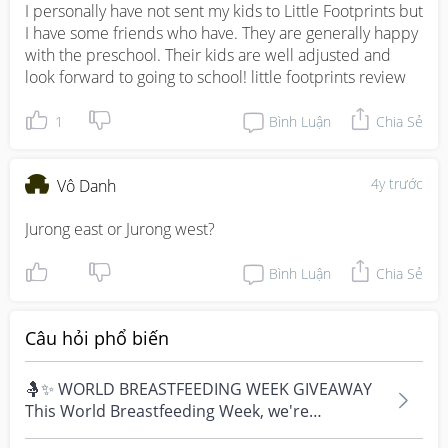
I personally have not sent my kids to Little Footprints but 
I have some friends who have. They are generally happy 
with the preschool. Their kids are well adjusted and 
look forward to going to school! little footprints review
1
Bình Luận
Chia Sẻ
4y trước
Vô Danh
Jurong east or Jurong west?
Bình Luận
Chia Sẻ
Câu hỏi phổ biến
🤱✨ WORLD BREASTFEEDING WEEK GIVEAWAY
This World Breastfeeding Week, we're
celebrating every mum's fe...