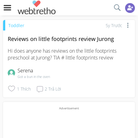
Toddler
5y Trước
Reviews on little footprints review Jurong
Hi does anyone has reviews on the little footprints 
preschool at Jurong? TIA # little footprints review
Serena
Got a bun in the oven
1
Thích
2
Trả Lời