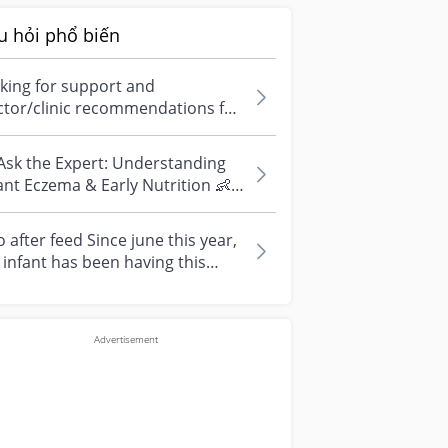
u hỏi phổ biến
king for support and
ctor/clinic recommendations for
edical abortion i'm feeling really
r...
Ask the Expert: Understanding
ant Eczema & Early Nutrition 👶
ve questions about eczema,
si...
 after feed Since june this year,
infant has been having this
arrhoea” episode three times....