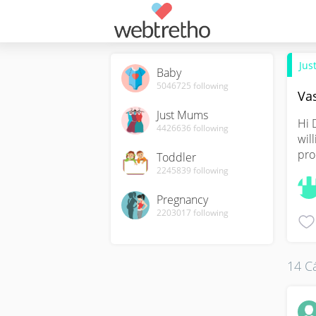
Jus
Baby
5046725
following
Va
Just Mums
Hi 
4426636
following
wil
pro
Toddler
2245839
following
Pregnancy
2203017
following
14 Cá