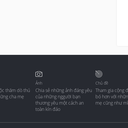
Ảnh
Chủ đề
ộc thăm dò thú
Chia sẻ những ảnh đáng yêu
Tham gia cộng 
hững cha mẹ
của những nggười bạn
bó hơn với nhữ
thương yêu một cách an
mẹ cũng như m
toàn kín đáo