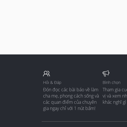
Hỏi & Đáp
Bình chọn
Đón đọc các bài báo về làm
Tham gia cu
cha mẹ, phong cách sống và
vị và xem n
các quan điểm của chuyên
khác nghĩ gì
gia ngay chỉ với 1 nút bấm!