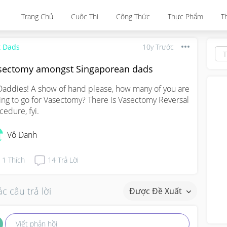
Trang Chủ
Cuộc Thi
Công Thức
Thực Phẩm
T
t Dads
10y Trước
sectomy amongst Singaporean dads
Daddies! A show of hand please, how many of you are 
ling to go for Vasectomy? There is Vasectomy Reversal 
cedure, fyi.
Vô Danh
1
Thích
14
Trả Lời
c câu trả lời
Được Đề Xuất
Viết phản hồi