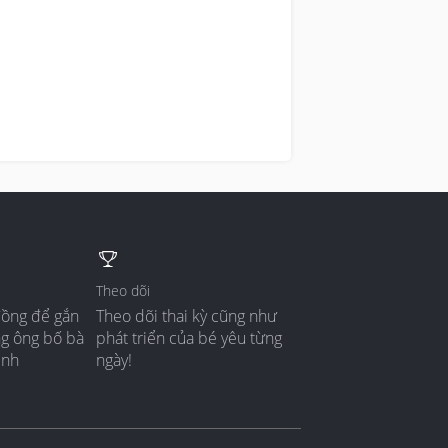
Theo dõi
đồng để gắn
Theo dõi thai kỳ cũng như
ng ông bố bà
phát triển của bé yêu từng
ình
ngày!