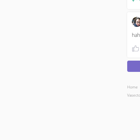
hah
Home
Vasect