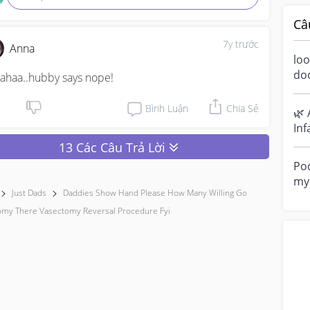
Câ
7y trước
Anna
loo
do
ahaa..hubby says nope!
a m
ove
Bình Luận
Chia Sẻ
🌿 
Inf
Ha
13 Các Câu Trả Lời
sen
Poo
my 
Just Dads
Daddies Show Hand Please How Many Willing Go
“di
omy There Vasectomy Reversal Procedure Fyi