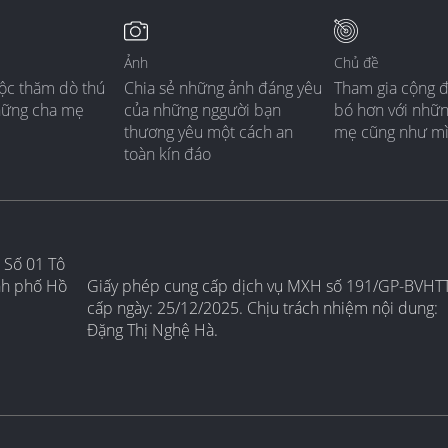
Ảnh
Chủ đề
ộc thăm dò thú
Chia sẻ những ảnh đáng yêu
Tham gia cộng 
hững cha mẹ
của những nggười bạn
bó hơn với nhữ
thương yêu một cách an
mẹ cũng như m
toàn kín đáo
 Số 01 Tô
nh phố Hồ
Giấy phép cung cấp dịch vụ MXH số 191/GP-BVHT
cấp ngày: 25/12/2025. Chịu trách nhiệm nội dung:
Đặng Thị Nghệ Hà.