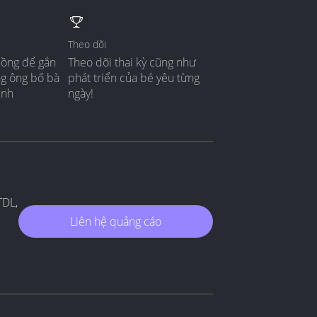
Theo dõi
đồng để gắn
Theo dõi thai kỳ cũng như
ng ông bố bà
phát triển của bé yêu từng
ình
ngày!
TDL,
Liên hệ quảng cáo