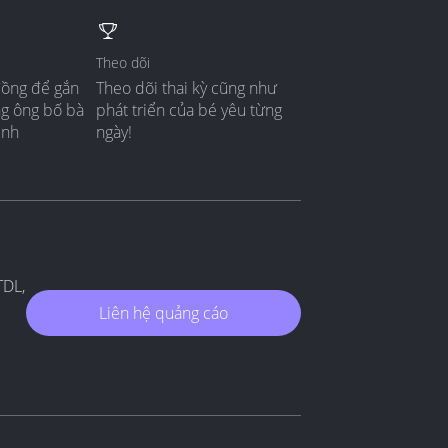
Theo dõi
đồng để gắn
Theo dõi thai kỳ cũng như
ng ông bố bà
phát triển của bé yêu từng
ình
ngày!
TDL,
Liên hệ quảng cáo