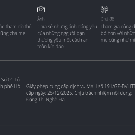
Ảnh
Chủ đề
ộc thăm dò thú
Chia sẻ những ảnh đáng yêu
Tham gia cộng 
hững cha mẹ
của những nggười bạn
bó hơn với nhữ
thương yêu một cách an
mẹ cũng như m
toàn kín đáo
 Số 01 Tô
nh phố Hồ
Giấy phép cung cấp dịch vụ MXH số 191/GP-BVHT
cấp ngày: 25/12/2025. Chịu trách nhiệm nội dung:
Đặng Thị Nghệ Hà.