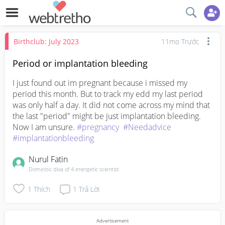
Birthclub: July 2023
11mo Trước
Period or implantation bleeding
I just found out im pregnant because i missed my 
period this month. But to track my edd my last period 
was only half a day. It did not come across my mind that 
the last "period" might be just implantation bleeding. 
Now I am unsure. 
#pregnancy
#Needadvice
#implantationbleeding
Nurul Fatin
Domestic diva of 4 energetic scientist
1
Thích
1
Trả Lời