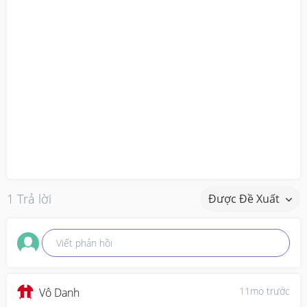
1 Trả lời
Được Đề Xuất
Viết phản hồi
11mo trước
Vô Danh