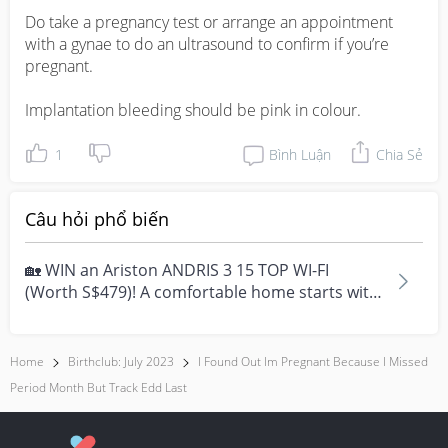
Do take a pregnancy test or arrange an appointment 
with a gynae to do an ultrasound to confirm if you’re 
pregnant. 

Implantation bleeding should be pink in colour.
1
Bình Luận
Chia Sẻ
Câu hỏi phổ biến
🏡 WIN an Ariston ANDRIS 3 15 TOP WI-FI
(Worth S$479)! A comfortable home starts with
everyday moment...
Home
Birthclub: July 2023
I Found Out Im Pregnant Because I Missed
Period Month But Track Edd Last