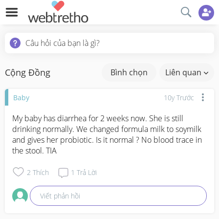
Câu hỏi của bạn là gì?
Cộng Đồng
Bình chọn
Liên quan
Baby
10y Trước
My baby has diarrhea for 2 weeks now. She is still 
drinking normally. We changed formula milk to soymilk 
and gives her probiotic. Is it normal ? No blood trace in 
the stool. TIA
2
Thích
1
Trả Lời
Viết phản hồi