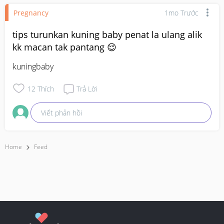
Pregnancy
1mo Trước
tips turunkan kuning baby penat la ulang alik
kk macan tak pantang 😌
kuningbaby
12
Thích
Trả Lời
Viết phản hồi
Home
Feed