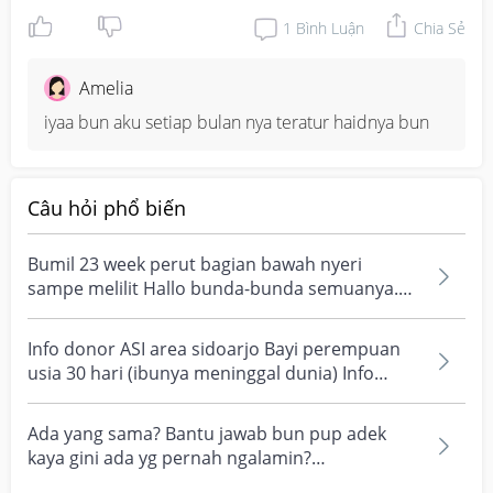
1
Bình Luận
Chia Sẻ
Amelia
iyaa bun aku setiap bulan nya teratur haidnya bun
Câu hỏi phổ biến
Bumil 23 week perut bagian bawah nyeri
sampe melilit Hallo bunda-bunda semuanya.
Mau tanya dong, dis...
Info donor ASI area sidoarjo Bayi perempuan
usia 30 hari (ibunya meninggal dunia) Info
orang baik
Ada yang sama? Bantu jawab bun pup adek
kaya gini ada yg pernah ngalamin?
#bantujawab