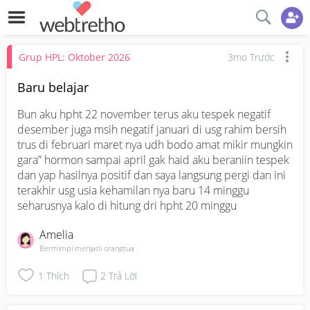
Grup HPL: Oktober 2026
3mo Trước
Baru belajar
Bun aku hpht 22 november terus aku tespek negatif 
desember juga msih negatif januari di usg rahim bersih 
trus di februari maret nya udh bodo amat mikir mungkin 
gara” hormon sampai april gak haid aku beraniin tespek 
dan yap hasilnya positif dan saya langsung pergi dan ini 
terakhir usg usia kehamilan nya baru 14 minggu 
seharusnya kalo di hitung dri hpht 20 minggu
Amelia
Bermimpi menjadi orangtua
1
Thích
2
Trả Lời