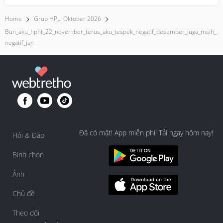
Home
Grup HPL: Oktober 2026
Bun_aku_hpht_22_november_terus_aku_tespek_negatif_desember_juga_msih_
Negatif_jan
Đã có mặt! App miễn phí! Tải ngay hôm nay!
Hỏi & Đáp
Bình chọn
Ảnh
Chủ đề
Theo dõi