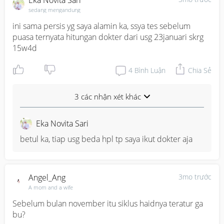
Eka Novita Sari
sedang mengandung
ini sama persis yg saya alamin ka, ssya tes sebelum 
puasa ternyata hitungan dokter dari usg 23januari skrg 
15w4d
4
Bình Luận
Chia Sẻ
3 các nhận xét khác
Eka Novita Sari
betul ka, tiap usg beda hpl tp saya ikut dokter aja
Angel_Ang
3mo trước
A mom and a wife
Sebelum bulan november itu siklus haidnya teratur ga 
bu?