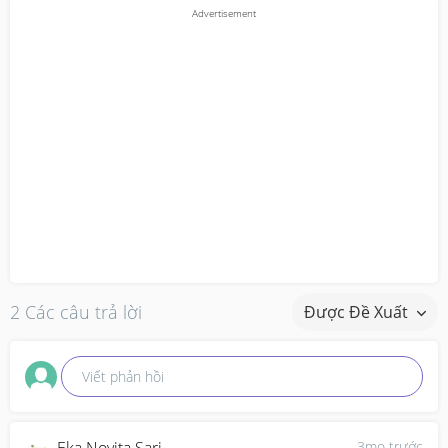
2 Các câu trả lời
Được Đề Xuất
Viết phản hồi
3mo trước