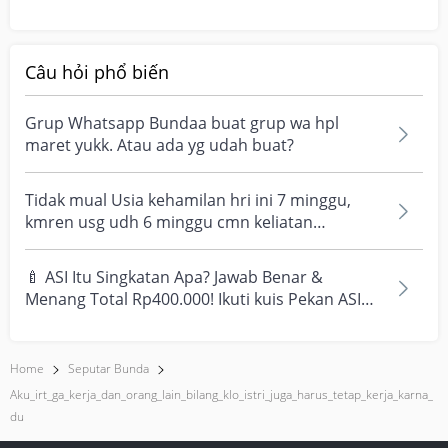
pedagang bund jd...
Câu hỏi phổ biến
Grup Whatsapp Bundaa buat grup wa hpl
maret yukk. Atau ada yg udah buat?
Tidak mual Usia kehamilan hri ini 7 minggu,
kmren usg udh 6 minggu cmn keliatan
kantongny. Agak taku...
🍼 ASI Itu Singkatan Apa? Jawab Benar &
Menang Total Rp400.000! Ikuti kuis Pekan ASI
Sedunia 2026 dan...
Home
Seputar Bunda
Aku_irt_ga_kerja_dan_orang_lain_bilang_klo_istri_juga_harus_tetap_kerja_karna_
Du