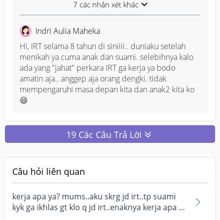
7 các nhận xét khác
kecuali kalau emg suami gak bisa mencukupi bahkan 
untuk makan aja susah ya gapapa bgt kita bantu 
ekonomi keluarga, gitu si kata suamiku
Indri Aulia Maheka
Hi, IRT selama 8 tahun di siniiii.. duniaku setelah 
menikah ya cuma anak dan suami. selebihnya kalo 
ada yang "jahat" perkara IRT ga kerja ya bodo 
amatin aja.. anggep aja orang dengki. tidak 
mempengaruhi masa depan kita dan anak2 kita ko
😆
19 Các Câu Trả Lời
Câu hỏi liên quan
kerja apa ya? mums..aku skrg jd irt..tp suami
kyk ga ikhlas gt klo q jd irt..enaknya kerja apa ya
mu...