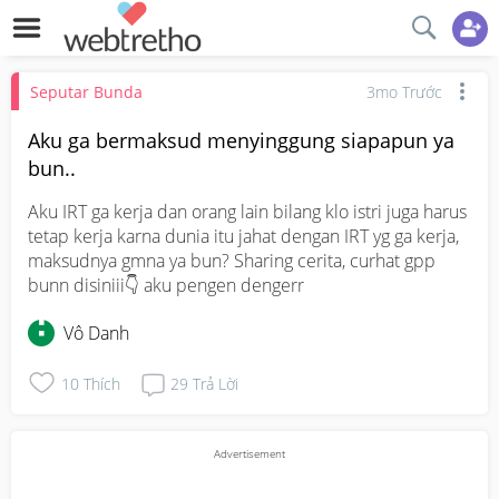
Seputar Bunda
3mo Trước
Aku ga bermaksud menyinggung siapapun ya
bun..
Aku IRT ga kerja dan orang lain bilang klo istri juga harus 
tetap kerja karna dunia itu jahat dengan IRT yg ga kerja, 
maksudnya gmna ya bun? Sharing cerita, curhat gpp 
bunn disiniii👇 aku pengen dengerr
Vô Danh
10
Thích
29
Trả Lời