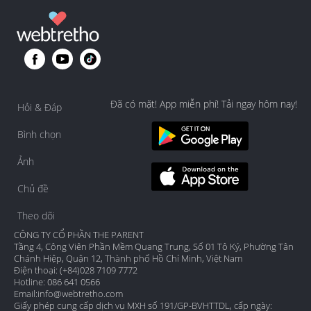
Đã có mặt! App miễn phí! Tải ngay hôm nay!
Hỏi & Đáp
Bình chọn
Ảnh
Chủ đề
Theo dõi
CÔNG TY CỔ PHẦN THE PARENT
Tầng 4, Công Viên Phần Mềm Quang Trung, Số 01 Tô Ký, Phường Tân
Chánh Hiệp, Quận 12, Thành phố Hồ Chí Minh, Việt Nam
Điện thoại: (+84)028 7109 7772
Hotline: 086 641 0566
Email:
info@webtretho.com
Giấy phép cung cấp dịch vụ MXH số 191/GP-BVHTTDL, cấp ngày: