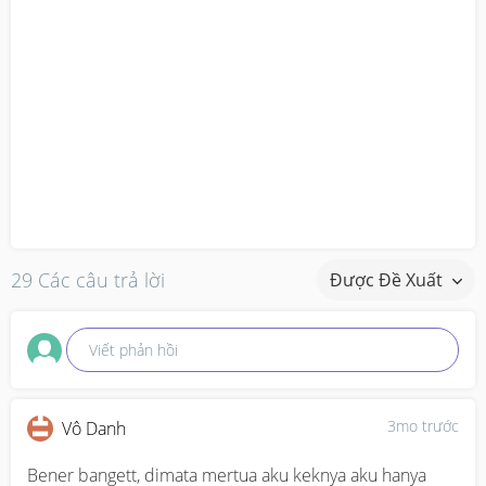
29 Các câu trả lời
Được Đề Xuất
Viết phản hồi
3mo trước
Vô Danh
Bener bangett, dimata mertua aku keknya aku hanya 