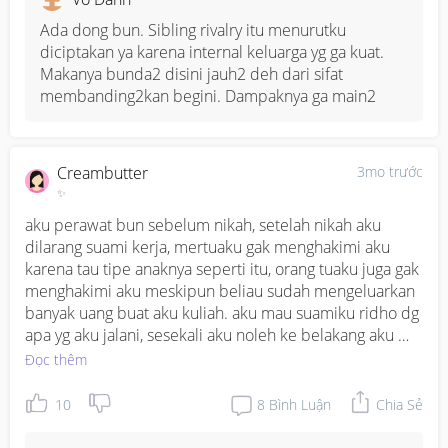
Ada dong bun. Sibling rivalry itu menurutku 
diciptakan ya karena internal keluarga yg ga kuat. 
Makanya bunda2 disini jauh2 deh dari sifat 
membanding2kan begini. Dampaknya ga main2
Creambutter
3mo trước
✨
aku perawat bun sebelum nikah, setelah nikah aku 
dilarang suami kerja, mertuaku gak menghakimi aku 
karena tau tipe anaknya seperti itu, orang tuaku juga gak 
menghakimi aku meskipun beliau sudah mengeluarkan 
banyak uang buat aku kuliah. aku mau suamiku ridho dg 
apa yg aku jalani, sesekali aku noleh ke belakang aku 
juga rindu masa2 berkarir tp disisi lain suamiku bisa 
Đọc thêm
menyukupi keluarga kecilku bahkan lebih2. jadi kalau 
ada org knp gak kerja lagi dll aku selalu tutup telinga 
10
8
Bình Luận
Chia Sẻ
karena aku punya suami dan aku pingin till jannah 
bersama suami.
