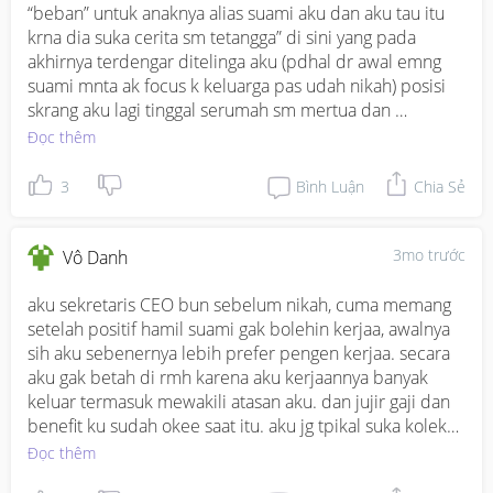
“beban” untuk anaknya alias suami aku dan aku tau itu 
krna dia suka cerita sm tetangga” di sini yang pada 
akhirnya terdengar ditelinga aku (pdhal dr awal emng 
suami mnta ak focus k keluarga pas udah nikah) posisi 
skrang aku lagi tinggal serumah sm mertua dan 
berdempetan sm ipar, selalu ada aja salahnya apa lg 
Đọc thêm
kalau bagun tdur blm masak atau blm apa”.  awalnya 
slalu diambil hati dan nangis sendirian pdhal posisi lg 
3
Bình Luận
Chia Sẻ
hamil muda sampe akhirnya mutusin buat cerita apa 
yang aku rasain ke suami, syukurnya suami aku 
pengertian dan ga bela ibunya apa lg saudaranya dan 
3mo trước
Vô Danh
dia bilang “kamu nikahnya sm aku bkn sm mama atau 
mereka jd km d sini krna aku bkn mama, jgan dipikirin 
aku sekretaris CEO bun sebelum nikah, cuma memang 
ap kata mreka harus belajar cuek” “kalau mreka berani 
setelah positif hamil suami gak bolehin kerjaa, awalnya 
bilang gitu didepan aku, langsung aku bales pasti” dr 
sih aku sebenernya lebih prefer pengen kerjaa. secara 
sana aku terharu bgt dan belajar cuek sm mertua.

aku gak betah di rmh karena aku kerjaannya banyak 
keluar termasuk mewakili atasan aku. dan jujir gaji dan 
Skrang mertua kalau aku masak sayur apapun slalu 
benefit ku sudah okee saat itu. aku jg tpikal suka koleksi 
bilang “aduhh aku ada sakit ini jd ga bs makan” “jgan 
tas dll, suka belanja. cuma memang aku tau suami tipikal 
Đọc thêm
pake ini aku sakit ini jd harus kurangin makan ini” tp 
yg suka istri di rmh , pas aku hamil ya di jadikan benteng 