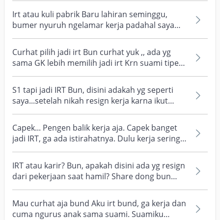
Irt atau kuli pabrik Baru lahiran seminggu,
bumer nyuruh ngelamar kerja padahal saya
nya ga mau ngel...
Curhat pilih jadi irt Bun curhat yuk ,, ada yg
sama GK lebih memilih jadi irt Krn suami tipe
yg ,ker...
S1 tapi jadi IRT Bun, disini adakah yg seperti
saya...setelah nikah resign kerja karna ikut
suami yg...
Capek... Pengen balik kerja aja. Capek banget
jadi IRT, ga ada istirahatnya. Dulu kerja sering
lembu...
IRT atau karir? Bun, apakah disini ada yg resign
dari pekerjaan saat hamil? Share dong bun
Enak jd I...
Mau curhat aja bund Aku irt bund, ga kerja dan
cuma ngurus anak sama suami. Suamiku